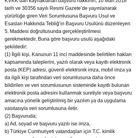
KVKK’dan kaynaklanan başvuru hakkının, 10 Mart 2018
tarih ve 30356 sayılı Resmi Gazete’de yayınlanarak
yürürlüğe giren Veri Sorumlusuna Başvuru Usul ve
Esasları Hakkında Tebliğ’in Başvuru Usulünü düzenleyen
5. Maddesi doğrultusunda gerçekleştirilmesi
gerekmektedir. Buna göre başvuru usulü aşağıdaki
şekildedir:
(1) İlgili kişi, Kanunun 11 inci maddesinde belirtilen hakları
kapsamında taleplerini, yazılı olarak veya kayıtlı elektronik
posta (KEP) adresi, güvenli elektronik imza, mobil imza ya
da ilgili kişi tarafından veri sorumlusuna daha önce
bildirilen ve veri sorumlusunun sisteminde kayıtlı bulunan
elektronik posta adresini kullanmak suretiyle veya başvuru
amacına yönelik geliştirilmiş bir yazılım ya da uygulama
vasıtasıyla veri sorumlusuna iletir.
(2) Başvuruda;
a) Ad, soyad ve başvuru yazılı ise imza,
b) Türkiye Cumhuriyeti vatandaşları için T.C. kimlik