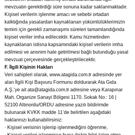
mevzuatın gerektirdiği süre sonuna kadar saklanmaktadır.
Kişisel verilerin işlenme amacı ve sebebi ortadan
kalktığında yasalardan kaynaklanan yükümlülüklerimizin
temini için gerekli zamanaşımı süreleri tamamlandığında
kişisel veriler imha edilecektir. Kamu hizmetinden
kaynaklanan istisna kapsamındaki kişisel verilerin imha
edilmesi ve anonim hale getirilmesi bağlı bulunduğu yasal
mevzuat çerçevesinde gerçekleştirilecektir.
F. İlgili Kişinin Hakları
Veri sahipleri olarak, www.atagida.com.tr adresinde yer
alan İlgili Kişi Başvuru Formunu doldurarak Ata Gıda
A.Ş.’ye ait ata@atagida.com.tr adresine veya Karapınar
Mah. Organize Sanayi Bölgesi 1170. Sokak No : 16 |
52100 Altınordu/ORDU adresine yazılı bildirimde
bulunarak KVKK madde 11’de belirtilen aşağıdaki
haklarınızı kullanabilirsiniz:
· Kişisel verisinin işlenip işlenmediğini öğrenme,
· Kişisel verileri işlenmişse buna ilişkin bilgi talep etme,