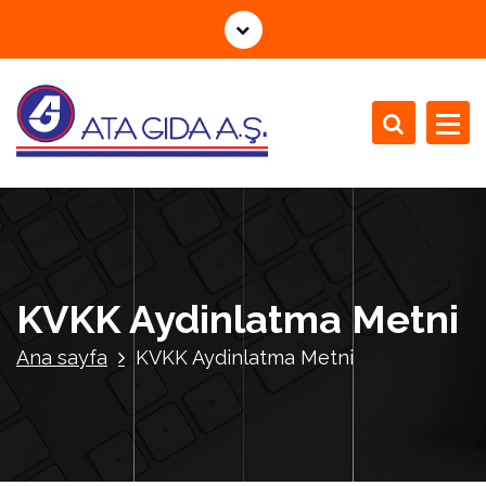
İ
ç
e
r
i
ğ
e
g
e
ç
KVKK Aydinlatma Metni
Ana sayfa
KVKK Aydinlatma Metni