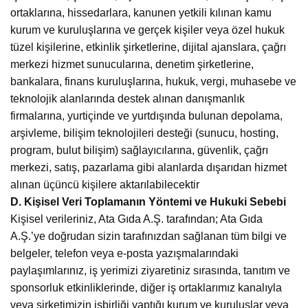
ortaklarına, hissedarlara, kanunen yetkili kılınan kamu
kurum ve kuruluşlarına ve gerçek kişiler veya özel hukuk
tüzel kişilerine, etkinlik şirketlerine, dijital ajanslara, çağrı
merkezi hizmet sunucularına, denetim şirketlerine,
bankalara, finans kuruluşlarına, hukuk, vergi, muhasebe ve
teknolojik alanlarında destek alınan danışmanlık
firmalarına, yurtiçinde ve yurtdışında bulunan depolama,
arşivleme, bilişim teknolojileri desteği (sunucu, hosting,
program, bulut bilişim) sağlayıcılarına, güvenlik, çağrı
merkezi, satış, pazarlama gibi alanlarda dışarıdan hizmet
alınan üçüncü kişilere aktarılabilecektir
D. Kişisel Veri Toplamanın Yöntemi ve Hukuki Sebebi
Kişisel verileriniz, Ata Gıda A.Ş. tarafından; Ata Gıda
A.Ş.’ye doğrudan sizin tarafınızdan sağlanan tüm bilgi ve
belgeler, telefon veya e-posta yazışmalarındaki
paylaşımlarınız, iş yerimizi ziyaretiniz sırasında, tanıtım ve
sponsorluk etkinliklerinde, diğer iş ortaklarımız kanalıyla
veya şirketimizin işbirliği yaptığı kurum ve kuruluşlar veya