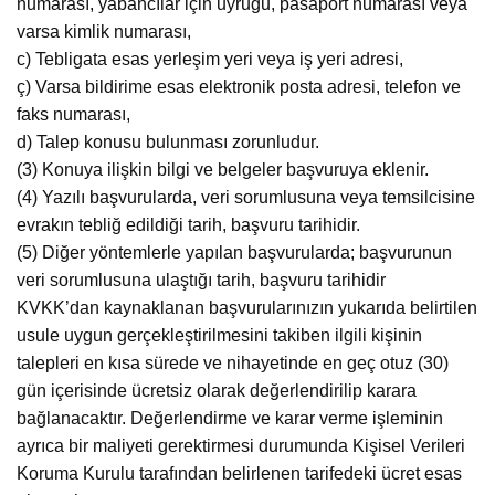
numarası, yabancılar için uyruğu, pasaport numarası veya
varsa kimlik numarası,
c) Tebligata esas yerleşim yeri veya iş yeri adresi,
ç) Varsa bildirime esas elektronik posta adresi, telefon ve
faks numarası,
d) Talep konusu bulunması zorunludur.
(3) Konuya ilişkin bilgi ve belgeler başvuruya eklenir.
(4) Yazılı başvurularda, veri sorumlusuna veya temsilcisine
evrakın tebliğ edildiği tarih, başvuru tarihidir.
(5) Diğer yöntemlerle yapılan başvurularda; başvurunun
veri sorumlusuna ulaştığı tarih, başvuru tarihidir
KVKK’dan kaynaklanan başvurularınızın yukarıda belirtilen
usule uygun gerçekleştirilmesini takiben ilgili kişinin
talepleri en kısa sürede ve nihayetinde en geç otuz (30)
gün içerisinde ücretsiz olarak değerlendirilip karara
bağlanacaktır. Değerlendirme ve karar verme işleminin
ayrıca bir maliyeti gerektirmesi durumunda Kişisel Verileri
Koruma Kurulu tarafından belirlenen tarifedeki ücret esas